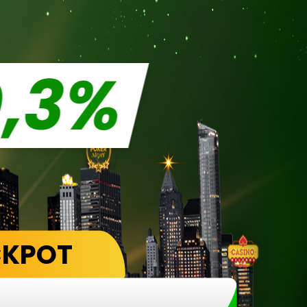
CKPOT