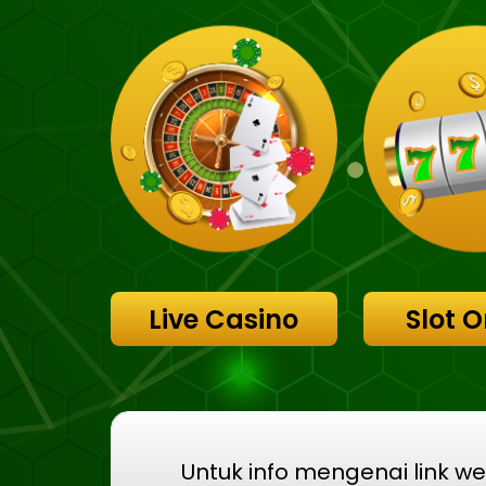
Live Casino
Slot O
Untuk info mengenai link we