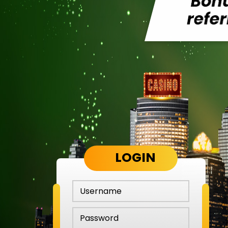
LOGIN