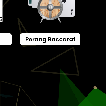
Perang Baccarat