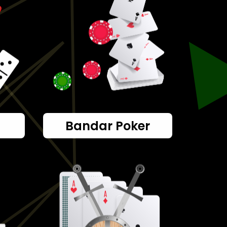
Bandar Poker